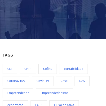
TAGS
CLT
CNPJ
Cofins
contabilidade
Coronavírus
Covid-19
Crise
DAS
Empreendedor
Empreendedorismo
exportação
FGTS
Fluxo de caixa