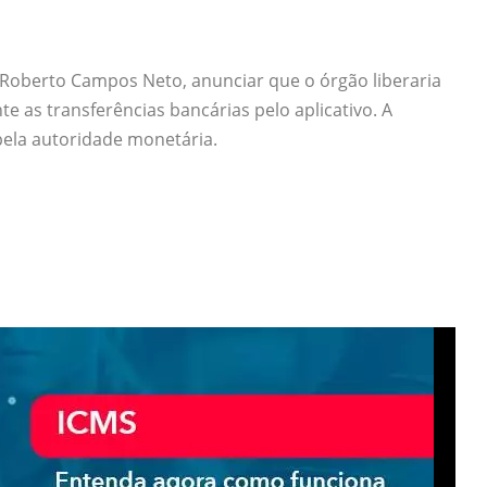
 Roberto Campos Neto, anunciar que o órgão liberaria
e as transferências bancárias pelo aplicativo. A
 pela autoridade monetária.