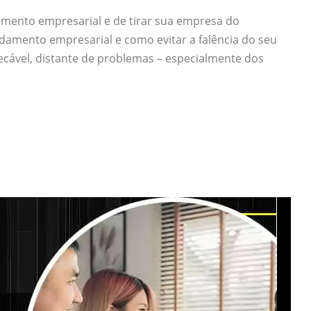
damento empresarial e de tirar sua empresa do
amento empresarial e como evitar a falência do seu
ável, distante de problemas – especialmente dos