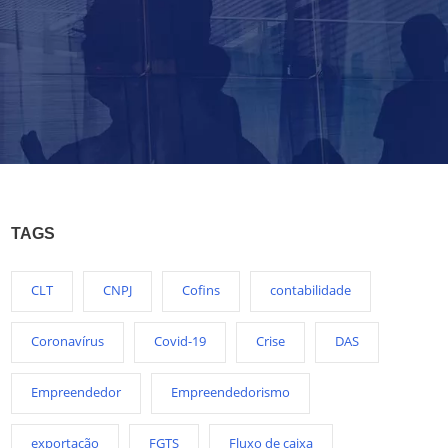
TAGS
CLT
CNPJ
Cofins
contabilidade
Coronavírus
Covid-19
Crise
DAS
Empreendedor
Empreendedorismo
exportação
FGTS
Fluxo de caixa