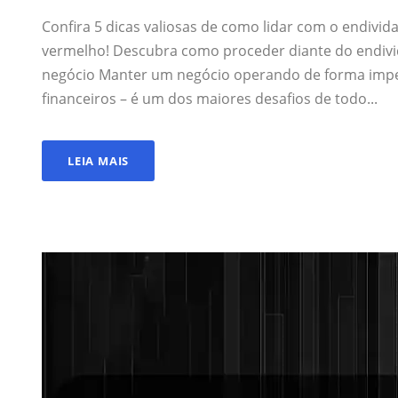
Confira 5 dicas valiosas de como lidar com o endivi
vermelho! Descubra como proceder diante do endivid
negócio Manter um negócio operando de forma impec
financeiros – é um dos maiores desafios de todo...
LEIA MAIS