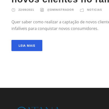
22/09/2021
@DMINISTRADOR
NOTICIAS
Quer saber como realizar a captação de novos cliente
infalíveis para conquistar novos consumidores.
LEIA MAIS