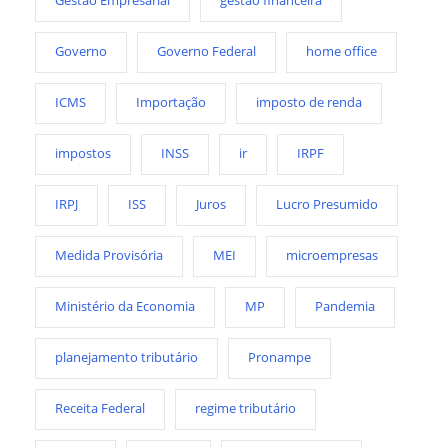
Gestão Empresarial
gestão financeira
Governo
Governo Federal
home office
ICMS
Importação
imposto de renda
impostos
INSS
ir
IRPF
IRPJ
ISS
Juros
Lucro Presumido
Medida Provisória
MEI
microempresas
Ministério da Economia
MP
Pandemia
planejamento tributário
Pronampe
Receita Federal
regime tributário