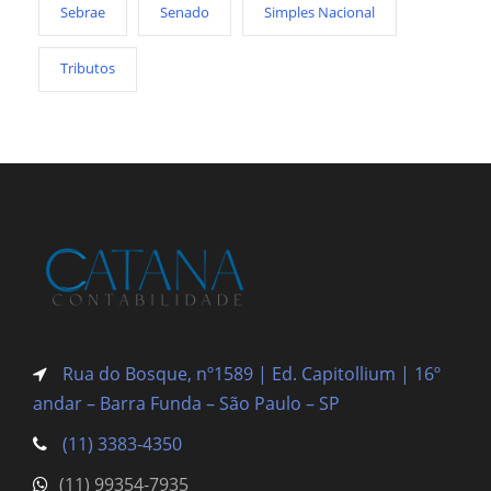
Sebrae
Senado
Simples Nacional
Tributos
Rua do Bosque, nº1589 | Ed. Capitollium | 16º
andar – Barra Funda
– São Paulo – SP
(11) 3383-4350
(11) 99354-7935