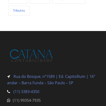
Tributos
Rua do Bosque, nº1589 | Ed. Capitollium | 16º
andar – Barra Funda
– São Paulo – SP
(11) 3383-4350
(11) 99354-7935