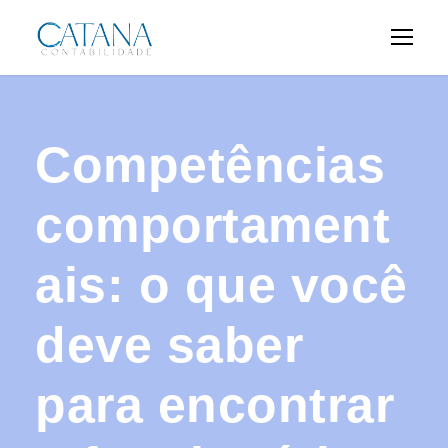
Competências
comportament
ais: o que você
deve saber
para encontrar