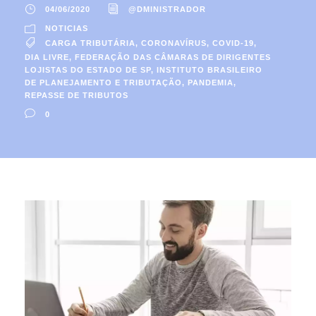
04/06/2020
@DMINISTRADOR
NOTICIAS
CARGA TRIBUTÁRIA
,
CORONAVÍRUS
,
COVID-19
,
DIA LIVRE
,
FEDERAÇÃO DAS CÂMARAS DE DIRIGENTES
LOJISTAS DO ESTADO DE SP
,
INSTITUTO BRASILEIRO
DE PLANEJAMENTO E TRIBUTAÇÃO
,
PANDEMIA
,
REPASSE DE TRIBUTOS
0