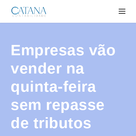
Empresas vão
vender na
quinta-feira
sem repasse
de tributos