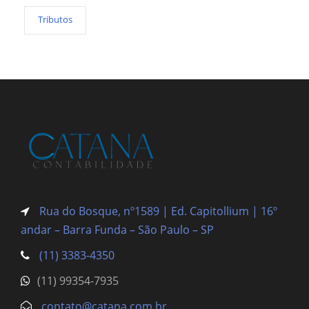
Tributos
Rua do Bosque, nº1589 | Ed. Capitollium | 16º
andar – Barra Funda
– São Paulo – SP
(11) 3383-4350
(11) 99354-7935
contato@catana.com.br