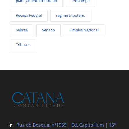
planejamento tributário
Pronampe
Receita Federal
regime tributário
Sebrae
Senado
Simples Nacional
Tributos
Rua do Bosque, nº1589 | Ed. Capitollium | 16º