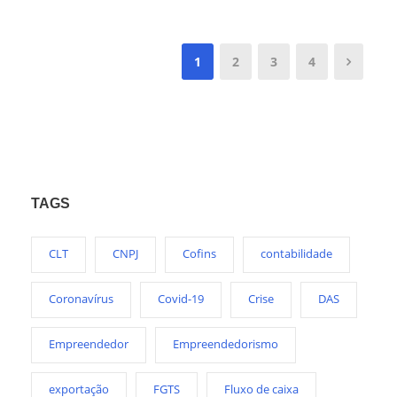
1
2
3
4
TAGS
CLT
CNPJ
Cofins
contabilidade
Coronavírus
Covid-19
Crise
DAS
Empreendedor
Empreendedorismo
exportação
FGTS
Fluxo de caixa