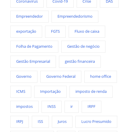
Coronavírus
Covid-19
Crise
DAS
Empreendedor
Empreendedorismo
exportação
FGTS
Fluxo de caixa
Folha de Pagamento
Gestão de negócio
Gestão Empresarial
gestão financeira
Governo
Governo Federal
home office
ICMS
Importação
imposto de renda
impostos
INSS
ir
IRPF
IRPJ
ISS
Juros
Lucro Presumido