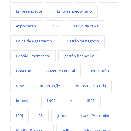
Empreendedor
Empreendedorismo
exportação
FGTS
Fluxo de caixa
Folha de Pagamento
Gestão de negócio
Gestão Empresarial
gestão financeira
Governo
Governo Federal
home office
ICMS
Importação
imposto de renda
impostos
INSS
ir
IRPF
IRPJ
ISS
Juros
Lucro Presumido
Medida Provisória
MEI
microempresas