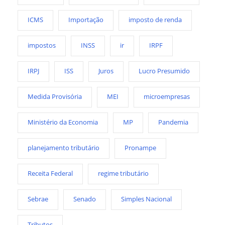
ICMS
Importação
imposto de renda
impostos
INSS
ir
IRPF
IRPJ
ISS
Juros
Lucro Presumido
Medida Provisória
MEI
microempresas
Ministério da Economia
MP
Pandemia
planejamento tributário
Pronampe
Receita Federal
regime tributário
Sebrae
Senado
Simples Nacional
Tributos