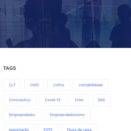
TAGS
CLT
CNPJ
Cofins
contabilidade
Coronavírus
Covid-19
Crise
DAS
Empreendedor
Empreendedorismo
exportação
FGTS
Fluxo de caixa