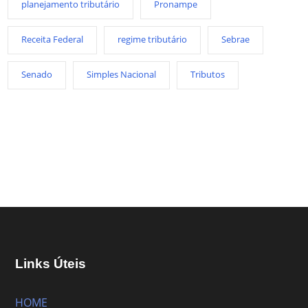
planejamento tributário
Pronampe
Receita Federal
regime tributário
Sebrae
Senado
Simples Nacional
Tributos
Links Úteis
HOME