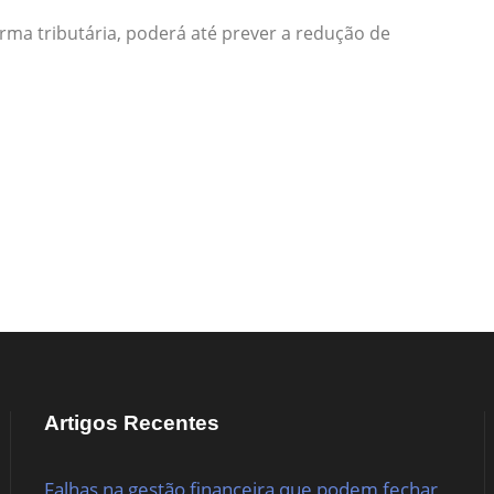
rma tributária, poderá até prever a redução de
Artigos Recentes
Falhas na gestão financeira que podem fechar