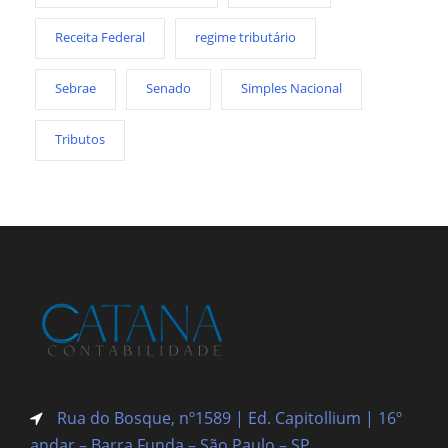
Receita Federal
regime tributário
Sebrae
Senado
Simples Nacional
Tributos
Rua do Bosque, nº1589 | Ed. Capitollium | 16º
andar – Barra Funda
– São Paulo – SP