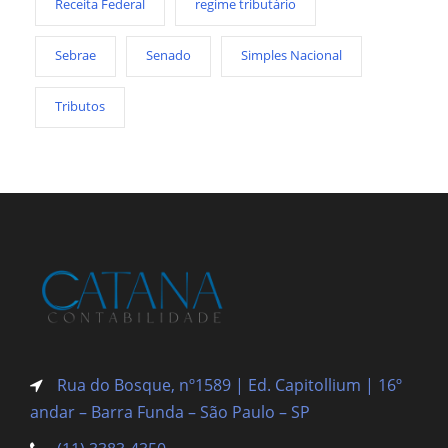
Receita Federal
regime tributário
Sebrae
Senado
Simples Nacional
Tributos
Rua do Bosque, nº1589 | Ed. Capitollium | 16º
andar – Barra Funda
– São Paulo – SP