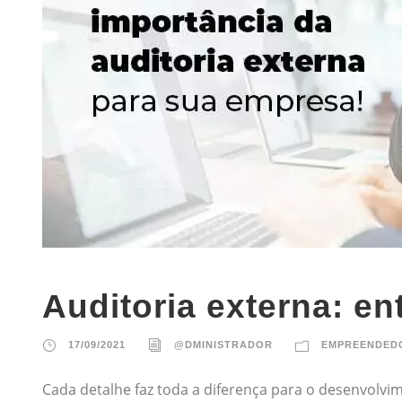
Auditoria externa: e
17/09/2021
@DMINISTRADOR
EMPREENDED
Cada detalhe faz toda a diferença para o desenvolvi