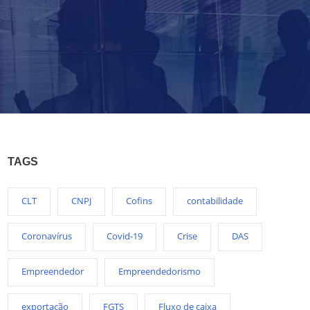
TAGS
CLT
CNPJ
Cofins
contabilidade
Coronavírus
Covid-19
Crise
DAS
Empreendedor
Empreendedorismo
exportação
FGTS
Fluxo de caixa