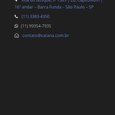
Rua do Bosque, nº1589 | Ed. Capitollium |
16º andar – Barra Funda
– São Paulo – SP
(11) 3383-4350
(11) 99354-7935
contato@catana.com.br