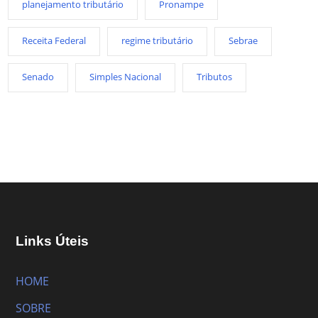
planejamento tributário
Pronampe
Receita Federal
regime tributário
Sebrae
Senado
Simples Nacional
Tributos
Links Úteis
HOME
SOBRE