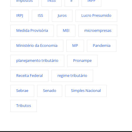
impostos
INSS
ir
IRPF
IRPJ
ISS
Juros
Lucro Presumido
Medida Provisória
MEI
microempresas
Ministério da Economia
MP
Pandemia
planejamento tributário
Pronampe
Receita Federal
regime tributário
Sebrae
Senado
Simples Nacional
Tributos