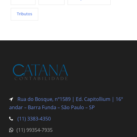
Tributos
Rua do Bosque, nº1589 | Ed. Capitollium | 16º
andar – Barra Funda
– São Paulo – SP
(11) 3383-4350
(11) 99354-7935