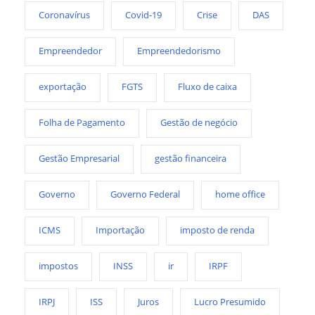
Coronavírus
Covid-19
Crise
DAS
Empreendedor
Empreendedorismo
exportação
FGTS
Fluxo de caixa
Folha de Pagamento
Gestão de negócio
Gestão Empresarial
gestão financeira
Governo
Governo Federal
home office
ICMS
Importação
imposto de renda
impostos
INSS
ir
IRPF
IRPJ
ISS
Juros
Lucro Presumido