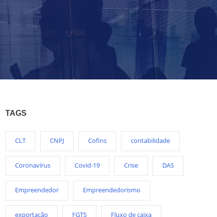
TAGS
CLT
CNPJ
Cofins
contabilidade
Coronavírus
Covid-19
Crise
DAS
Empreendedor
Empreendedorismo
exportação
FGTS
Fluxo de caixa