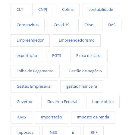
CLT
CNPJ
Cofins
contabilidade
Coronavírus
Covid-19
Crise
DAS
Empreendedor
Empreendedorismo
exportação
FGTS
Fluxo de caixa
Folha de Pagamento
Gestão de negócio
Gestão Empresarial
gestão financeira
Governo
Governo Federal
home office
ICMS
Importação
imposto de renda
impostos
INSS
ir
IRPF