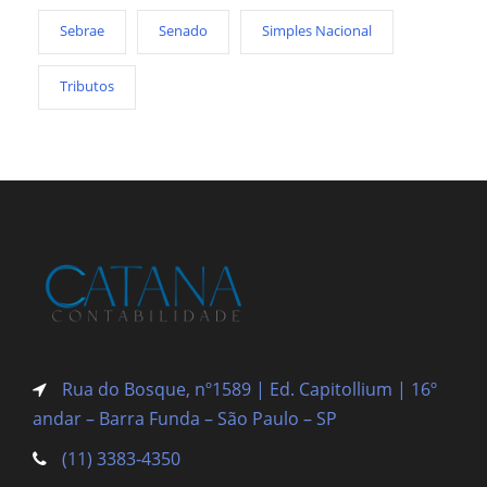
Sebrae
Senado
Simples Nacional
Tributos
Rua do Bosque, nº1589 | Ed. Capitollium | 16º
andar – Barra Funda
– São Paulo – SP
(11) 3383-4350