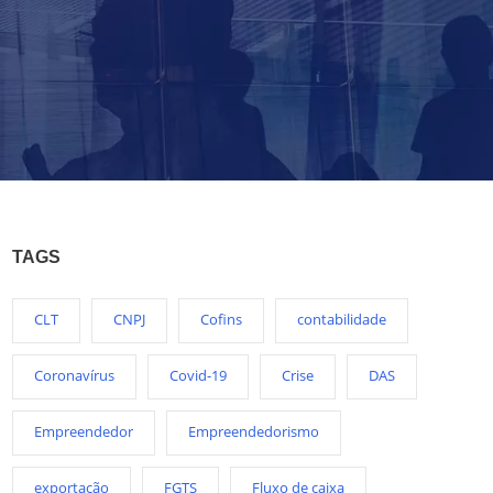
TAGS
CLT
CNPJ
Cofins
contabilidade
Coronavírus
Covid-19
Crise
DAS
Empreendedor
Empreendedorismo
exportação
FGTS
Fluxo de caixa