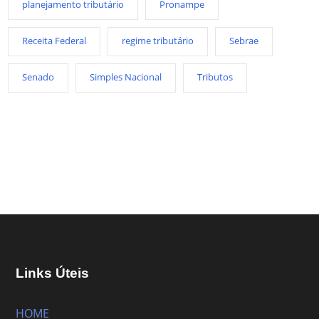
planejamento tributário
Pronampe
Receita Federal
regime tributário
Sebrae
Senado
Simples Nacional
Tributos
Links Úteis
HOME