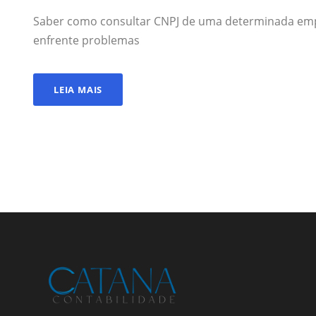
Saber como consultar CNPJ de uma determinada emp
enfrente problemas
LEIA MAIS