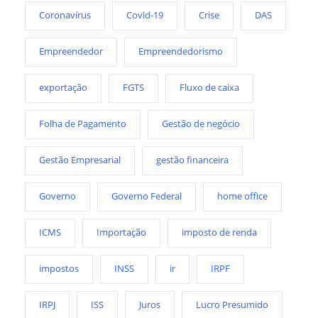
Coronavírus
Covid-19
Crise
DAS
Empreendedor
Empreendedorismo
exportação
FGTS
Fluxo de caixa
Folha de Pagamento
Gestão de negócio
Gestão Empresarial
gestão financeira
Governo
Governo Federal
home office
ICMS
Importação
imposto de renda
impostos
INSS
ir
IRPF
IRPJ
ISS
Juros
Lucro Presumido