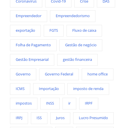
Coronavírus
Covid-19
Crise
DAS
Empreendedor
Empreendedorismo
exportação
FGTS
Fluxo de caixa
Folha de Pagamento
Gestão de negócio
Gestão Empresarial
gestão financeira
Governo
Governo Federal
home office
ICMS
Importação
imposto de renda
impostos
INSS
ir
IRPF
IRPJ
ISS
Juros
Lucro Presumido