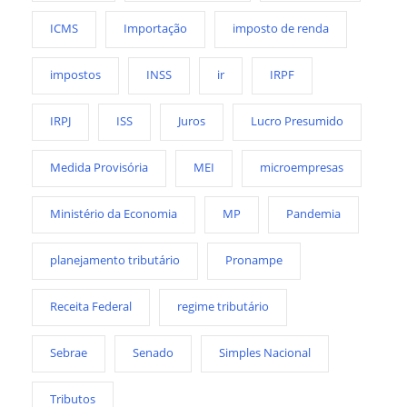
ICMS
Importação
imposto de renda
impostos
INSS
ir
IRPF
IRPJ
ISS
Juros
Lucro Presumido
Medida Provisória
MEI
microempresas
Ministério da Economia
MP
Pandemia
planejamento tributário
Pronampe
Receita Federal
regime tributário
Sebrae
Senado
Simples Nacional
Tributos