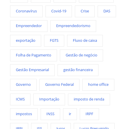
Coronavírus
Covid-19
Crise
DAS
Empreendedor
Empreendedorismo
exportação
FGTS
Fluxo de caixa
Folha de Pagamento
Gestão de negócio
Gestão Empresarial
gestão financeira
Governo
Governo Federal
home office
ICMS
Importação
imposto de renda
impostos
INSS
ir
IRPF
IRPJ
ISS
Juros
Lucro Presumido