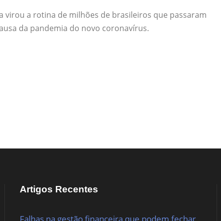
 virou a rotina de milhões de brasileiros que passaram
ausa da pandemia do novo coronavírus.
Artigos Recentes
Falhas na gestão financeira que podem fechar