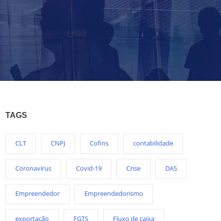
TAGS
CLT
CNPJ
Cofins
contabilidade
Coronavírus
Covid-19
Crise
DAS
Empreendedor
Empreendedorismo
exportação
FGTS
Fluxo de caixa