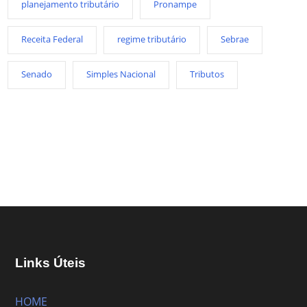
planejamento tributário
Pronampe
Receita Federal
regime tributário
Sebrae
Senado
Simples Nacional
Tributos
Links Úteis
HOME