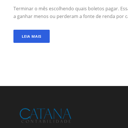
Terminar o mês escolhendo quais boletos pagar. Essa
a ganhar menos ou perderam a fonte de renda por c
LEIA MAIS