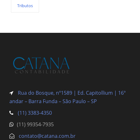
Tributos
Rua do Bosque, nº1589 | Ed. Capitollium | 16º
andar – Barra Funda
– São Paulo – SP
(11) 3383-4350
(11) 99354-7935
contato@catana.com.br