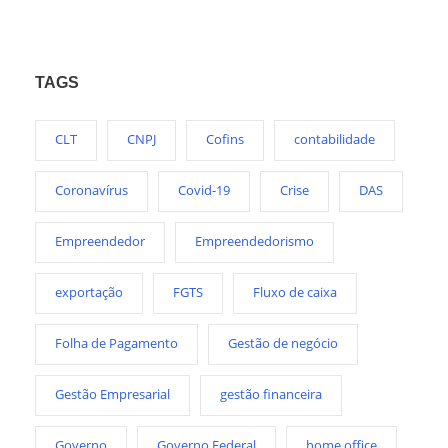
TAGS
CLT
CNPJ
Cofins
contabilidade
Coronavírus
Covid-19
Crise
DAS
Empreendedor
Empreendedorismo
exportação
FGTS
Fluxo de caixa
Folha de Pagamento
Gestão de negócio
Gestão Empresarial
gestão financeira
Governo
Governo Federal
home office