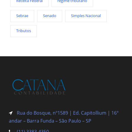
Receita Federal
regime tributário
Sebrae
Senado
Simples Nacional
Tributos
Rua do Bosque, nº1589 | Ed. Capitollium | 16º
andar – Barra Funda
– São Paulo – SP
(11) 3383-4350