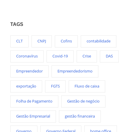
TAGS
CLT
CNPJ
Cofins
contabilidade
Coronavírus
Covid-19
Crise
DAS
Empreendedor
Empreendedorismo
exportação
FGTS
Fluxo de caixa
Folha de Pagamento
Gestão de negócio
Gestão Empresarial
gestão financeira
Governo
Governo Federal
home office