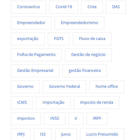
Coronavírus
Covid-19
Crise
DAS
Empreendedor
Empreendedorismo
exportação
FGTS
Fluxo de caixa
Folha de Pagamento
Gestão de negócio
Gestão Empresarial
gestão financeira
Governo
Governo Federal
home office
ICMS
Importação
imposto de renda
impostos
INSS
ir
IRPF
IRPJ
ISS
Juros
Lucro Presumido