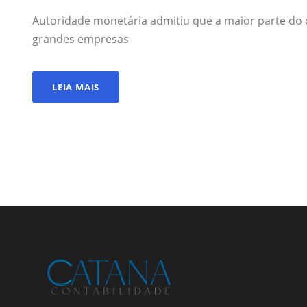
Autoridade monetária admitiu que a maior parte do cr
grandes empresas
LEIA MAIS