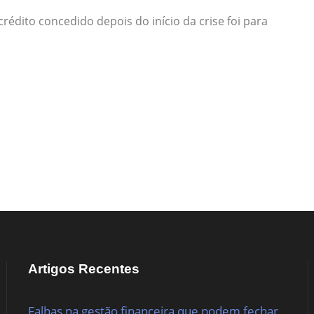
édito concedido depois do início da crise foi para
Artigos Recentes
Falhas na gestão financeira que podem fechar