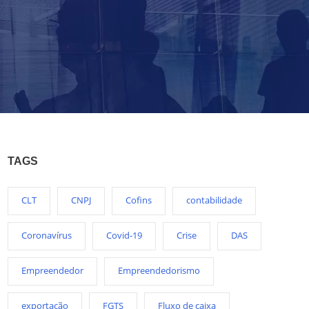
TAGS
CLT
CNPJ
Cofins
contabilidade
Coronavírus
Covid-19
Crise
DAS
Empreendedor
Empreendedorismo
exportação
FGTS
Fluxo de caixa