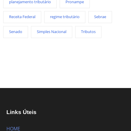
planejamento tributário
Pronampe
Receita Federal
regime tributário
Sebrae
Senado
Simples Nacional
Tributos
Links Úteis
HOME