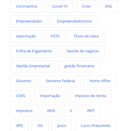
Coronavírus
Covid-19
Crise
DAS
Empreendedor
Empreendedorismo
exportação
FGTS
Fluxo de caixa
Folha de Pagamento
Gestão de negócio
Gestão Empresarial
gestão financeira
Governo
Governo Federal
home office
ICMS
Importação
imposto de renda
impostos
INSS
ir
IRPF
IRPJ
ISS
Juros
Lucro Presumido