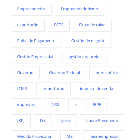
Empreendedor
Empreendedorismo
exportação
FGTS
Fluxo de caixa
Folha de Pagamento
Gestão de negócio
Gestão Empresarial
gestão financeira
Governo
Governo Federal
home office
ICMS
Importação
imposto de renda
impostos
INSS
ir
IRPF
IRPJ
ISS
Juros
Lucro Presumido
Medida Provisória
MEI
microempresas