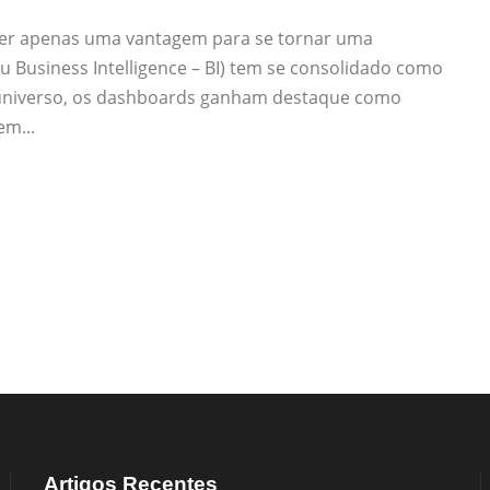
ser apenas uma vantagem para se tornar uma
ou Business Intelligence – BI) tem se consolidado como
 universo, os dashboards ganham destaque como
m...
Artigos Recentes