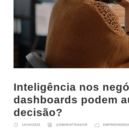
Inteligência nos neg
dashboards podem au
decisão?
14/10/2025
@DMINISTRADOR
EMPREENDED