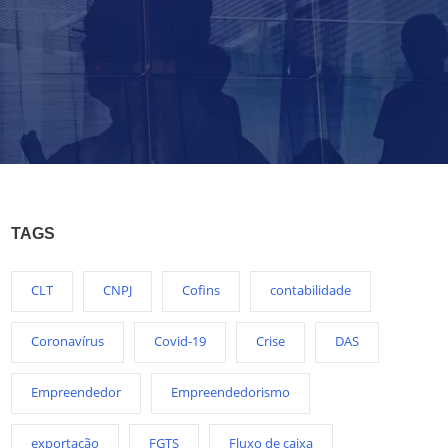
TAGS
CLT
CNPJ
Cofins
contabilidade
Coronavírus
Covid-19
Crise
DAS
Empreendedor
Empreendedorismo
exportação
FGTS
Fluxo de caixa