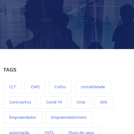
TAGS
CLT
CNPJ
Cofins
contabilidade
Coronavírus
Covid-19
Crise
DAS
Empreendedor
Empreendedorismo
exportação
FGTS
Fluxo de caixa