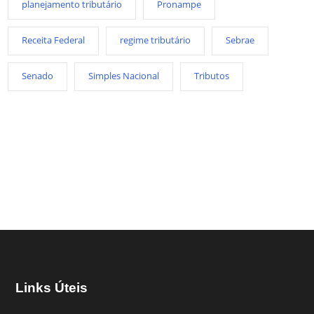
planejamento tributário
Pronampe
Receita Federal
regime tributário
Sebrae
Senado
Simples Nacional
Tributos
Links Úteis