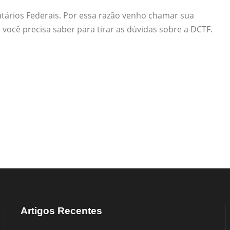
utários Federais. Por essa razão venho chamar sua
ocê precisa saber para tirar as dúvidas sobre a DCTF.
Artigos Recentes