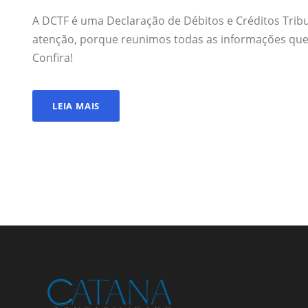
A DCTF é uma Declaração de Débitos e Créditos Trib
atenção, porque reunimos todas as informações que v
Confira!
LEIA MAIS