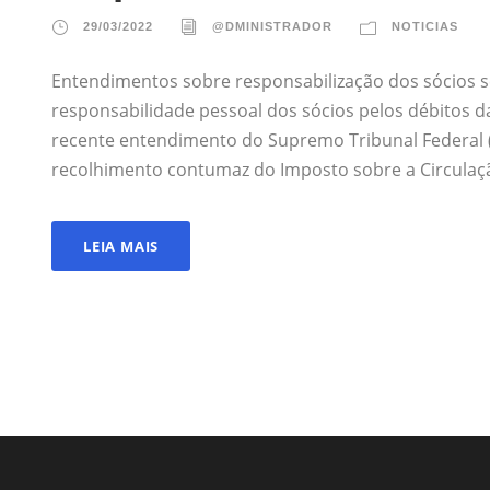
29/03/2022
@DMINISTRADOR
NOTICIAS
Entendimentos sobre responsabilização dos sócios se
responsabilidade pessoal dos sócios pelos débitos d
recente entendimento do Supremo Tribunal Federal (
recolhimento contumaz do Imposto sobre a Circulação
LEIA MAIS