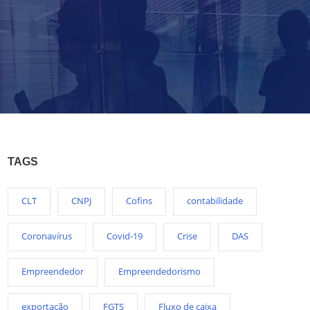
TAGS
CLT
CNPJ
Cofins
contabilidade
Coronavírus
Covid-19
Crise
DAS
Empreendedor
Empreendedorismo
exportação
FGTS
Fluxo de caixa