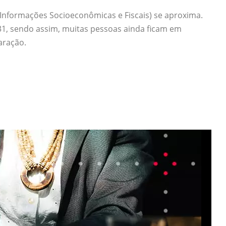
e Informações Socioeconômicas e Fiscais) se aproxima.
 31, sendo assim, muitas pessoas ainda ficam em
aração.