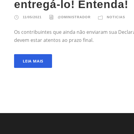
entregá-lo! Entenda!
11/05/2021
@DMINISTRADOR
NOTICIAS
Os contribuintes que ainda não enviaram sua Declara
devem estar atentos ao prazo final.
LEIA MAIS