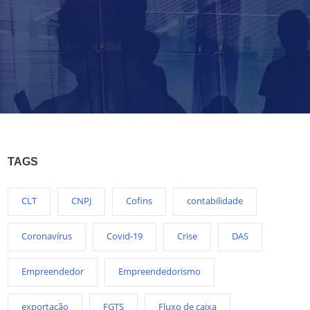
TAGS
CLT
CNPJ
Cofins
contabilidade
Coronavírus
Covid-19
Crise
DAS
Empreendedor
Empreendedorismo
exportação
FGTS
Fluxo de caixa