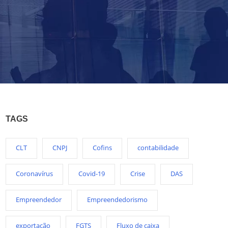
TAGS
CLT
CNPJ
Cofins
contabilidade
Coronavírus
Covid-19
Crise
DAS
Empreendedor
Empreendedorismo
exportação
FGTS
Fluxo de caixa