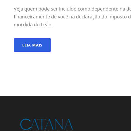
Veja quem pode ser incluído como dependente na de
financeiramente de você na declaração do imposto d
mordida do Leão.
LEIA MAIS