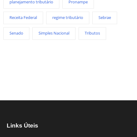
planejamento tributário
Pronampe
Receita Federal
regime tributário
Sebrae
Senado
Simples Nacional
Tributos
Links Úteis