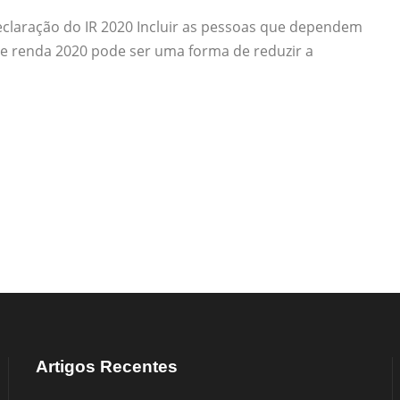
claração do IR 2020 Incluir as pessoas que dependem
e renda 2020 pode ser uma forma de reduzir a
Artigos Recentes