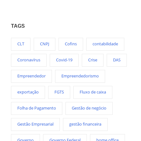
TAGS
CLT
CNPJ
Cofins
contabilidade
Coronavírus
Covid-19
Crise
DAS
Empreendedor
Empreendedorismo
exportação
FGTS
Fluxo de caixa
Folha de Pagamento
Gestão de negócio
Gestão Empresarial
gestão financeira
Governo
Governo Federal
home office