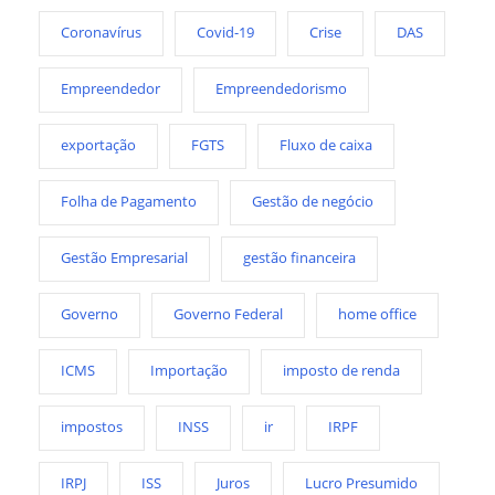
Coronavírus
Covid-19
Crise
DAS
Empreendedor
Empreendedorismo
exportação
FGTS
Fluxo de caixa
Folha de Pagamento
Gestão de negócio
Gestão Empresarial
gestão financeira
Governo
Governo Federal
home office
ICMS
Importação
imposto de renda
impostos
INSS
ir
IRPF
IRPJ
ISS
Juros
Lucro Presumido