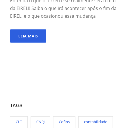
Entenda o que ocorreu e se realmente será o fim
da EIRELI! Saiba o que irá acontecer após o fim da
EIRELI e o que ocasionou essa mudança
LEIA MAIS
TAGS
CLT
CNPJ
Cofins
contabilidade