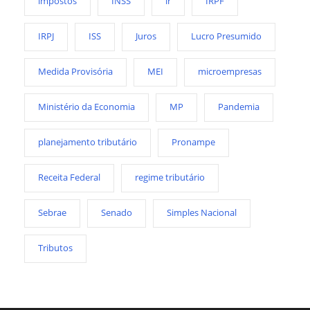
impostos
INSS
ir
IRPF
IRPJ
ISS
Juros
Lucro Presumido
Medida Provisória
MEI
microempresas
Ministério da Economia
MP
Pandemia
planejamento tributário
Pronampe
Receita Federal
regime tributário
Sebrae
Senado
Simples Nacional
Tributos