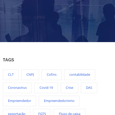
TAGS
CLT
CNPJ
Cofins
contabilidade
Coronavírus
Covid-19
Crise
DAS
Empreendedor
Empreendedorismo
exportação
FGTS
Fluxo de caixa