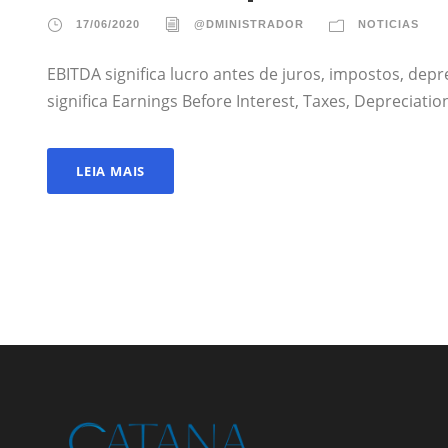
17/06/2020
@DMINISTRADOR
NOTICIAS
EBITDA significa lucro antes de juros, impostos, depr
significa Earnings Before Interest, Taxes, Depreciati
LEIA MAIS