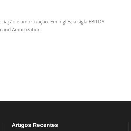
eciação e amortização. Em inglês, a sigla EBITDA
on and Amortization.
Artigos Recentes