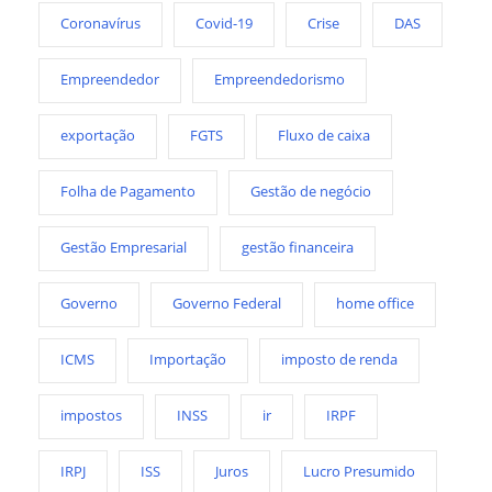
Coronavírus
Covid-19
Crise
DAS
Empreendedor
Empreendedorismo
exportação
FGTS
Fluxo de caixa
Folha de Pagamento
Gestão de negócio
Gestão Empresarial
gestão financeira
Governo
Governo Federal
home office
ICMS
Importação
imposto de renda
impostos
INSS
ir
IRPF
IRPJ
ISS
Juros
Lucro Presumido