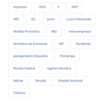
impostos
INSS
ir
IRPF
IRPJ
ISS
Juros
Lucro Presumido
Medida Provisória
MEI
microempresas
Ministério da Economia
MP
Pandemia
planejamento tributário
Pronampe
Receita Federal
regime tributário
Sebrae
Senado
Simples Nacional
Tributos