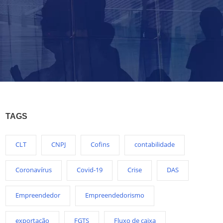
TAGS
CLT
CNPJ
Cofins
contabilidade
Coronavírus
Covid-19
Crise
DAS
Empreendedor
Empreendedorismo
exportação
FGTS
Fluxo de caixa