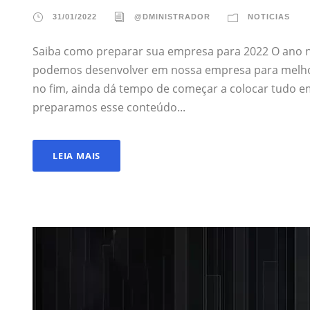
31/01/2022
@DMINISTRADOR
NOTICIAS
Saiba como preparar sua empresa para 2022 O ano n
podemos desenvolver em nossa empresa para melhorá-
no fim, ainda dá tempo de começar a colocar tudo 
preparamos esse conteúdo...
LEIA MAIS