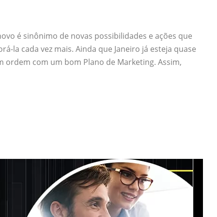
ovo é sinônimo de novas possibilidades e ações que
la cada vez mais. Ainda que Janeiro já esteja quase
em ordem com um bom Plano de Marketing. Assim,