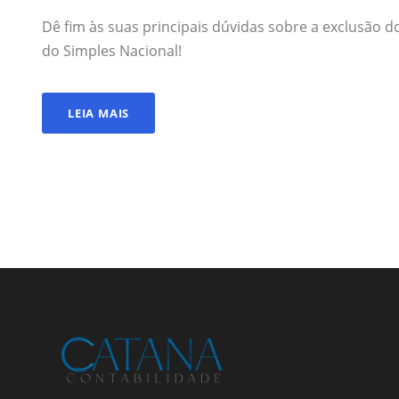
Dê fim às suas principais dúvidas sobre a exclusão 
do Simples Nacional!
LEIA MAIS