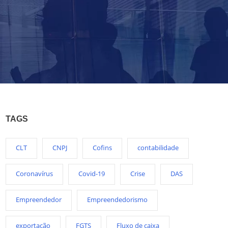
TAGS
CLT
CNPJ
Cofins
contabilidade
Coronavírus
Covid-19
Crise
DAS
Empreendedor
Empreendedorismo
exportação
FGTS
Fluxo de caixa