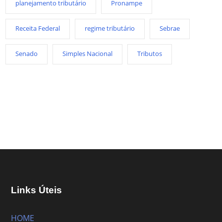
planejamento tributário
Pronampe
Receita Federal
regime tributário
Sebrae
Senado
Simples Nacional
Tributos
Links Úteis
HOME