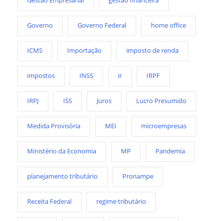
Gestão Empresarial
gestão financeira
Governo
Governo Federal
home office
ICMS
Importação
imposto de renda
impostos
INSS
ir
IRPF
IRPJ
ISS
Juros
Lucro Presumido
Medida Provisória
MEI
microempresas
Ministério da Economia
MP
Pandemia
planejamento tributário
Pronampe
Receita Federal
regime tributário