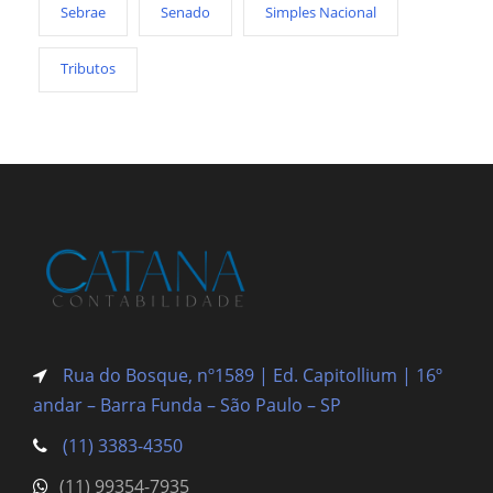
Sebrae
Senado
Simples Nacional
Tributos
Rua do Bosque, nº1589 | Ed. Capitollium | 16º
andar – Barra Funda
– São Paulo – SP
(11) 3383-4350
(11) 99354-7935