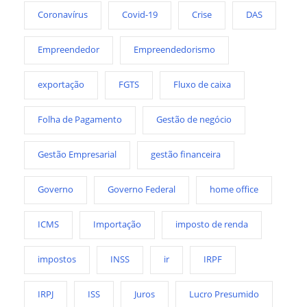
Coronavírus
Covid-19
Crise
DAS
Empreendedor
Empreendedorismo
exportação
FGTS
Fluxo de caixa
Folha de Pagamento
Gestão de negócio
Gestão Empresarial
gestão financeira
Governo
Governo Federal
home office
ICMS
Importação
imposto de renda
impostos
INSS
ir
IRPF
IRPJ
ISS
Juros
Lucro Presumido